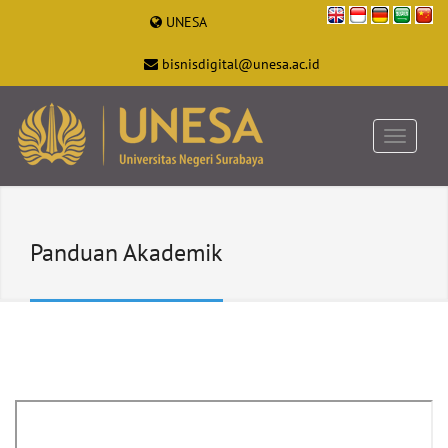
UNESA
bisnisdigital@unesa.ac.id
Panduan Akademik